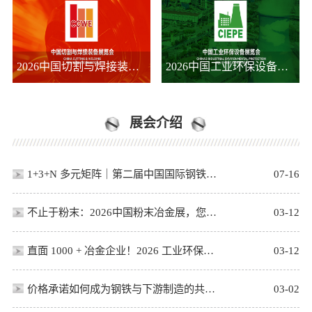
2026中国切割与焊接装备展览会展览会
2026中国工业环保设备展览会展览会
展会介绍
1+3+N 多元矩阵｜第二届中国国际钢铁周・上海冶金展 9 月盛大开幕
07-16
不止于粉末：2026中国粉末冶金展，您的产业升级“核心接口”
03-12
直面 1000 + 冶金企业！2026 工业环保展招展启动，打通环保订单链路
03-12
价格承诺如何成为钢铁与下游制造的共赢桥梁
03-02