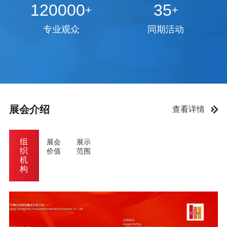
120000
35
+
+
专业观众
同期活动
展会介绍
查看详情
组
展会
展示
织
价值
范围
机
构